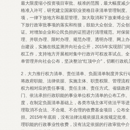
最大限度缩小投资项目审批、核准的范围，最大幅度减少
格准入许可，研究建立国家职业资格目录清单管理制度。
项，一律下放地方和基层管理。加大取消和下放束缚企业
下放行政审批事项的落实和衔接，鼓励大众创业、万众创
证。对增加企业和公民负担的证照进行清理规范。对保留
理、并联办理、限时办理、规范办理、透明办理、网上办
台建设，实施在线监测并向社会公开，2015年实现部
权工作，支持地方开展相对集中行政许可权改革试点。全
单管理并向社会公布，坚决整治“红顶中介”，切断行政
2．大力推行权力清单、责任清单、负面清单制度并实行
将政府职能、法律依据、实施主体、职责权限、管理流程
权力相对应的责任事项、责任主体、责任方式。省级政府2
门、依法承担行政职能的事业单位权力清单的公布工作。
度，在制定负面清单基础上，各类市场主体可依法平等进
理取消不合法、不合规、不合理的收费基金项目，公布全
担。2015年年底前，没有法律法规依据且未按规定批
理职能的行政事业性收费，没有法定依据的行政审批中介