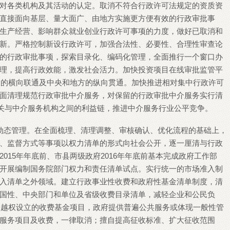
对各类机构及其活动的认定。取消不符合行政许可法规定的资质资
直接面向基层、量大面广、由地方实施更方便有效的行政审批事
生产经营、影响群众就业创业行政许可事项的力度，做好已取消和
新。严格控制新设行政许可，加强合法性、必要性、合理性审查论
的行政审批事项，探索目录化、编码化管理，全面推行一个窗口办
理，提高行政效能，激发社会活力。加快投资项目在线审批监管平
门间的横向联通及中央和地方的纵向贯通。加快推进相对集中行政许可
面清理规范行政审批中介服务，对保留的行政审批中介服务实行清
机关与中介服务机构之间的利益链，推进中介服务行业公平竞争。
动态管理。在全面梳理、清理调整、审核确认、优化流程的基础上，
、监督方式等事项以权力清单的形式向社会公开，逐一厘清与行政
015年年底前、市县两级政府2016年年底前基本完成政府工作部
开展编制国务院部门权力和责任清单试点。实行统一的市场准入制
入清单之外领域。建立行政事业性收费和政府性基金清单制度，清
国性、中央部门和单位及省级收费目录清单，减轻企业和公民负
准、越权设立的收费基金项目，政府提供普遍公共服务或体现一般性管
服务项目及收费，一律取消；擅自提高征收标准、扩大征收范围