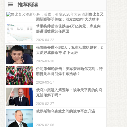
推荐阅读
鲁比奥又
2026-05-06
添新职务，美媒：引发2028年大选猜测
苹果换帅后市值跌破4万亿美元，库克内
部讲话披露卸任原因
2026-04-22
张雪峰去世不到2天，私生活越扒越有，2
大爱好成催命符 名下无房
2026-03-30
伊朗第46轮反击！美军轰炸哈尔克岛，特
朗普此举将引爆中东浩劫？
2026-03-17
俄乌冲突进入第五年：战争天平真的向乌
克兰倾斜了吗？
2026-02-27
俄罗斯和乌克兰之间的战争再次升温
2026-02-06