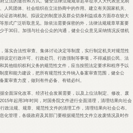
政府立法的途径和方式。健全法律法规规章起草征求人大代表意见制
、人民团体、社会组织在立法协商中的作用。建立有关国家机关、
论证咨询机制。拟设定的制度涉及群众切身利益或各方面存在较大
等形式广泛听取意见。除依法需要保密的外，法律法规规章草案要
少于30日。加强与社会公众的沟通，健全公众意见采纳情况反馈机
序，落实合法性审查、集体讨论决定等制度，实行制定机关对规范性
得设定行政许可、行政处罚、行政强制等事项，不得减损公民、法
和其他组织权利义务的规范性文件，应当按照法定要求和程序予以
制度和能力建设，把所有规范性文件纳入备案审查范围，健全公
备案审查力度，做到有件必备、有错必纠。
根据全面深化改革、经济社会发展需要，以及上位法制定、修改、废
015年起用3年时间，对国务院文件进行全面清理，清理结果向社会
现行行政法规、规章、规范性文件的清理工作，清理结果向社会公布。
息化管理，各级政府及其部门要根据规范性文件立改废情况及时作