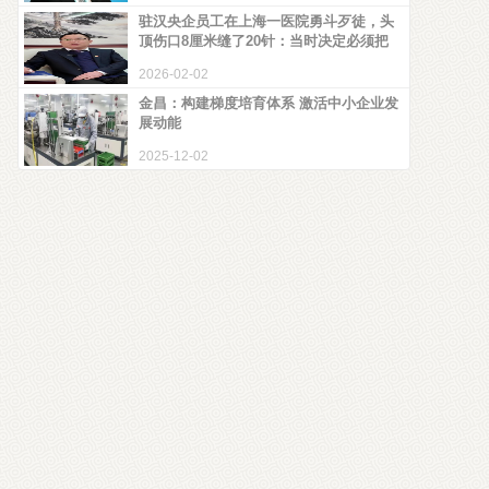
驻汉央企员工在上海一医院勇斗歹徒，头
顶伤口8厘米缝了20针：当时决定必须把
2026-02-02
金昌：构建梯度培育体系 激活中小企业发
展动能
2025-12-02