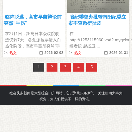
临阵脱逃，高市早苗辩论前
省纪委督办批转南阳纪委立
突然“手伤”
案不查敷衍扯皮
在2月1日，距离日本众议院改
在
选仅剩7天，各党派拉票进入白
http://1253115960.vod2.myqcl
热化阶段，高市早苗却突然“手
编者按 越战卫 ...
伤” ...
2026-02-02
2026-01-31
热文
热文
1
2
3
4
5
社会头条新闻是大型综合门户网站，它以聚焦头条新闻，关注新闻大事为
视角，为人们提供不一样的资讯。