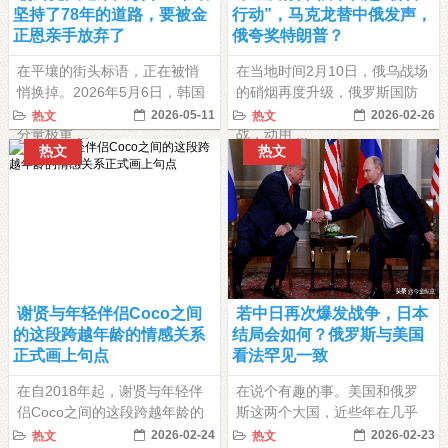
坚持了78年的道路，要被金
行动”，马克龙替中俄发声，
正恩亲手放弃了
俄夸奖特朗普？
在平壤的街头标语，正在被悄
在当地时间2月10日，俄乌战场
悄换掉。2026年5月6日，韩国
的硝烟再度升级，俄罗斯国防
统一部召开了一场不算热闹但
部突然通报，俄军已不宣而
2026-05-11
2026-02-26
热文
热文
分量极重 ...
战，动用 ...
热文
热文
谢贤与年轻伴侣Coco之间
若中日再次爆发战争，日本
的这段跨越年龄的情感关系
结局会如何？俄罗斯与美国
正式画上句点
看法罕见一致
在自2018年起，谢贤与年轻伴
在说个有趣的事。美国和俄罗
侣Coco之间的这段跨越年龄的
斯这两个大国，近些年在几乎
情感关系正式画上句点。此
所有国际问题上都针锋相对、
2026-02-24
2026-02-23
热文
热文