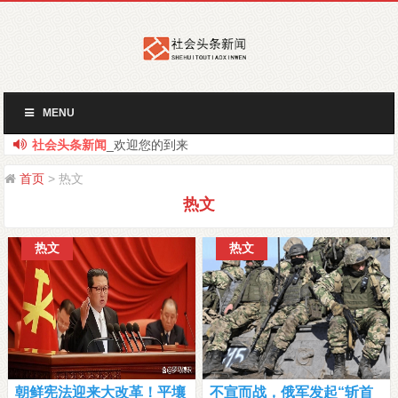
MENU
社会头条新闻
_欢迎您的到来
首页
> 热文
热文
热文
热文
朝鲜宪法迎来大改革！平壤
不宣而战，俄军发起“斩首