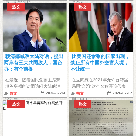
后，谢贤选择 ...
互不妥 ...
热文
热文
赖清德喊话大陆对话，提出
比美国还嚣张的国家出现，
两岸有三大共同敌人，国台
禁止所有中国外交官入境，
办：有个前提
不让统一
在最近，随着国民党副主席萧
在立陶宛在2021年允许台湾当
旭岑率领的访团访问大陆的消
局用“台湾”这个名称开设代表
息，台海两岸关系再度成为舆
处。这直接涉及一个中国原
2026-02-14
2026-02-12
热文
热文
论的焦 ...
则。中国 ...
热文
热文