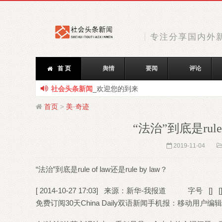
专注分享国内外
首 页
舆情
要闻
评论
社会头条新闻
_欢迎您的到来
首页
>
美·奇迹
“法治”到底是rule o
2019-11-04
“法治”到底是rule of law还是rule by law？
[ 2014-10-27 17:03]
来源：新华-我报道
字号
[]
[
免费订阅30天China Daily双语新闻手机报：移动用户编辑短信