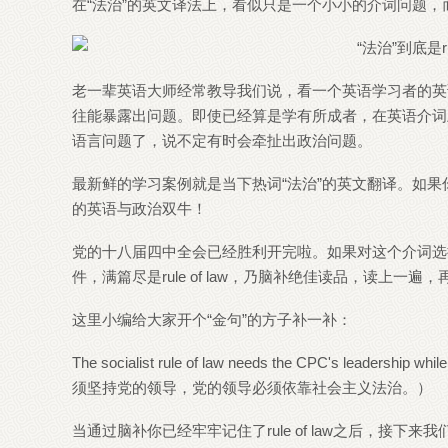
在“法治”的英文译法上，看似只是一个小小的介词问题，
老一辈英语大师经常教导我们说，看一个英语学习者的英
往能暴露出问题。即使已经算是学有所成者，在英语介词
语言问题了，说不定有时会牵扯出政治问题。
最新鲜的学习案例就是当下热词“法治”的英文翻译。如果你能毫不犹
的英语与政治双牛！
党的十八届四中全会已经胜利开完啦。如果对这个介词选
件，满篇尽是rule of law，乃脑补绝佳读品，读上
这里小编给大家开个“金句”的方子补一补：
The socialist rule of law needs the CPC's leadership w
须坚持党的领导，党的领导必须依靠社会主义法治。）
当通过脑补你已经牢牢记住了rule of law之后，接下来我