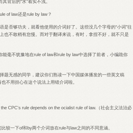
而其背后的“水”着实不浅。
语是否够功夫，就看他使用的介词好了。这些没几个字母的“小词”往
上也不敢稍有怠慢。而对于翻译来说，有时，拿捏不好，就不只是
豫地在rule of law和rule by law中选择了前者，小编跪你
择题无感的同学，建议你们熟读一下中国媒体播发的一些英文稿
一遍，再也不用担心在这个说法上用错介词啦。
hile the CPC's rule depends on the ocialist rule of law.（社会主义法治必
们比较一下of和by两个介词放在rule与law之间的不同意涵。