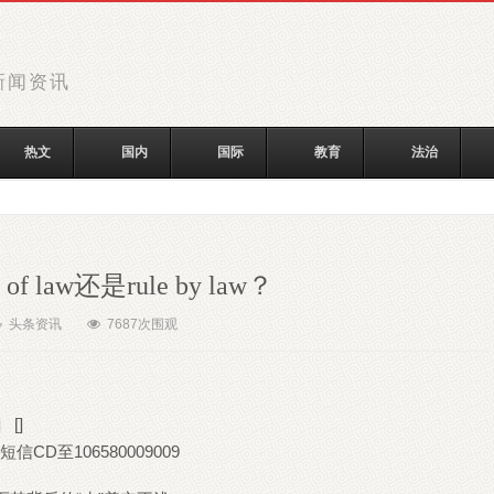
新闻资讯
热文
国内
国际
教育
法治
f law还是rule by law？
头条资讯
7687
次围观
]
[]
CD至106580009009