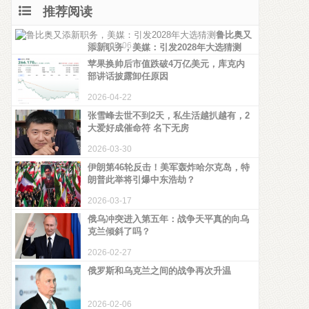
推荐阅读
鲁比奥又
2026-05-06
添新职务，美媒：引发2028年大选猜测
苹果换帅后市值跌破4万亿美元，库克内
部讲话披露卸任原因
2026-04-22
张雪峰去世不到2天，私生活越扒越有，2
大爱好成催命符 名下无房
2026-03-30
伊朗第46轮反击！美军轰炸哈尔克岛，特
朗普此举将引爆中东浩劫？
2026-03-17
俄乌冲突进入第五年：战争天平真的向乌
克兰倾斜了吗？
2026-02-27
俄罗斯和乌克兰之间的战争再次升温
2026-02-06