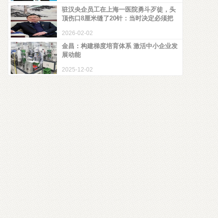
驻汉央企员工在上海一医院勇斗歹徒，头
顶伤口8厘米缝了20针：当时决定必须把
2026-02-02
金昌：构建梯度培育体系 激活中小企业发
展动能
2025-12-02